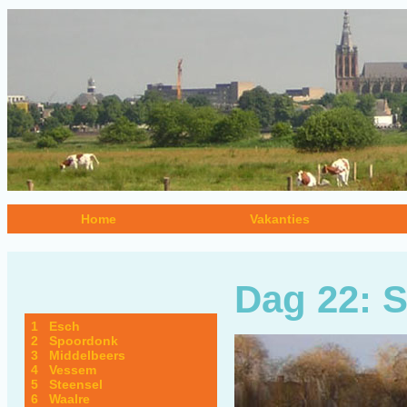
Home
Vakanties
Dag 22: S
1 Esch
2 Spoordonk
3 Middelbeers
4 Vessem
5 Steensel
6 Waalre