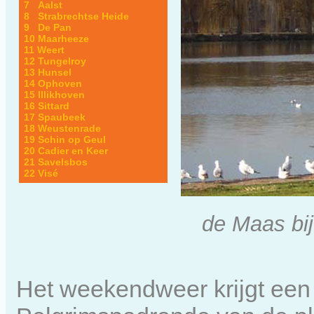
7 Aalst
8 Strabrechtse Heide
9 De Pan
10 Maarheeze
11 Weert
12 Tungelroy
13 Hunsel
14 Ophoven
15 Illikhoven
16 Sittard
17 Spaubeek
18 Weustenrade
19 Schin op Geul
20 Cadier en Keer
21 Savelsbos
22 Visé
de Maas bij
Het weekendweer krijgt een 8