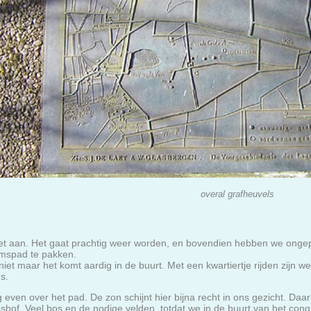
overal grafheuvels
t aan. Het gaat prachtig weer worden, en bovendien hebben we ongepl
imspad te pakken.
niet maar het komt aardig in de buurt. Met een kwartiertje rijden zijn w
gs.
 even over het pad. De zon schijnt hier bijna recht in ons gezicht. Daar
hof. Veel bos en de nodige velden, totdat we in de buurt van het co