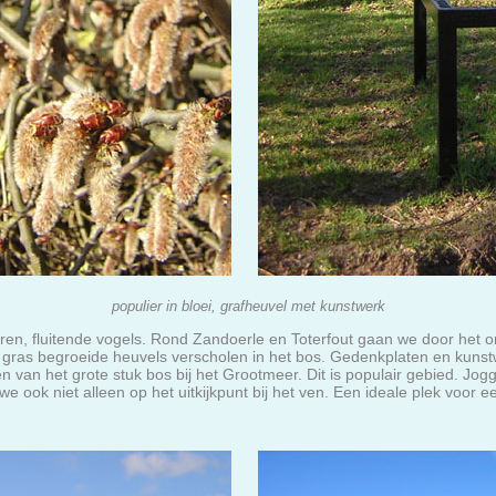
populier in bloei, grafheuvel met kunstwerk
lieren, fluitende vogels. Rond Zandoerle en Toterfout gaan we door het
 gras begroeide heuvels verscholen in het bos. Gedenkplaten en kuns
n van het grote stuk bos bij het Grootmeer. Dit is populair gebied. Jo
e ook niet alleen op het uitkijkpunt bij het ven. Een ideale plek voor