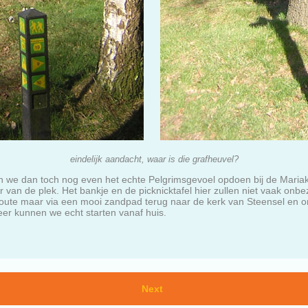
eindelijk aandacht, waar is die grafheuvel?
n we dan toch nog even het echte Pelgrimsgevoel opdoen bij de Mariaka
r van de plek. Het bankje en de picknicktafel hier zullen niet vaak onbez
e route maar via een mooi zandpad terug naar de kerk van Steensel en 
eer kunnen we echt starten vanaf huis.
Next