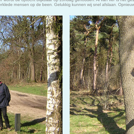
 verklede mensen op de been. Gelukkig kunnen wij snel afslaan. Opnieuw