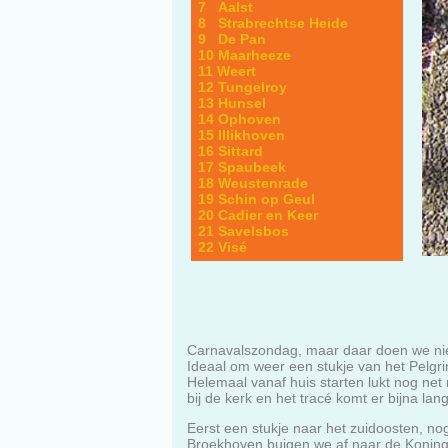
7 Aalst
8 Strabrechtse Heide
9 De Pan
10 Maarheeze
11 Weert
12 Tungelroy
13 Hunsel
14 Ophoven
15 Illikhoven
16 Sittard
17 Spaubeek
18 Weustenrade
19 Schin op Geul
20 Cadier en Keer
21 Savelsbos
22 Visé
Carnavalszondag, maar daar doen we nie
Ideaal om weer een stukje van het Pelgr
Helemaal vanaf huis starten lukt nog net 
bij de kerk en het tracé komt er bijna lan
Eerst een stukje naar het zuidoosten, nog
Broekhoven buigen we af naar de Konings