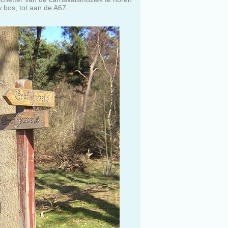
 bos, tot aan de A67.