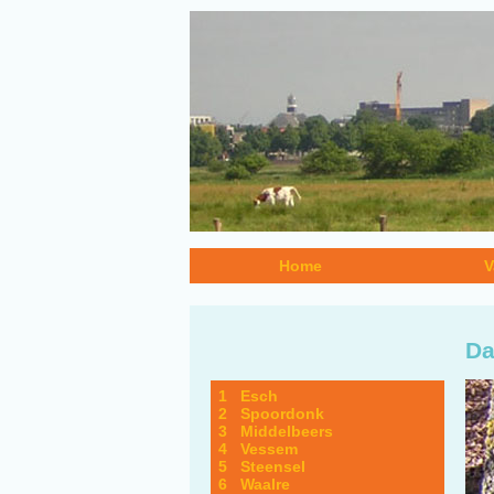
Home
V
Da
1 Esch
2 Spoordonk
3 Middelbeers
4 Vessem
5 Steensel
6 Waalre