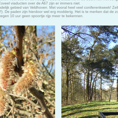
oveel viaducten over de A67 zijn er immers niet.
delijk gebied van Veldhoven. Met vooral heel veel coniferenkweek! Zel
. De paden zijn hierdoor wel erg modderig. Het is te merken dat de zon
r tegen 10 uur geen spoortje rijp meer te bekennen.