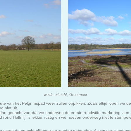
weids uitzicht, Grootmeer
e van het Pelgrimspad weer zullen oppikken. Zoals altijd lopen we de 
 niet uit.
 dan gedacht voordat we onderweg de eerste roodwitte markering zien. 
ied rond Halfmijl is lekker rustig en we hoeven onderweg niet te stempel
 wordt de optocht blijkbaar op zondag gehouden. Al van ver is het ge