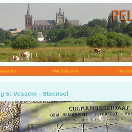
akanties
Wandelpaden
Fietse
g 5: Vessem - Steensel