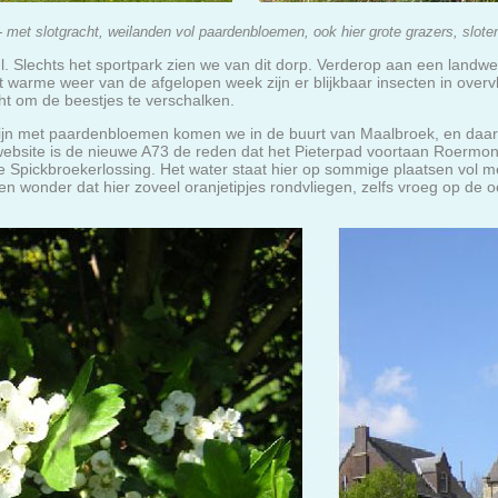
- met slotgracht, weilanden vol paardenbloemen, ook hier grote grazers, sloten
 Slechts het sportpark zien we van dit dorp. Verderop aan een landweg
 warme weer van de afgelopen week zijn er blijkbaar insecten in over
ht om de beestjes te verschalken.
zijn met paardenbloemen komen we in de buurt van Maalbroek, en daar
website is de nieuwe A73 de reden dat het Pieterpad voortaan Roermo
e Spickbroekerlossing. Het water staat hier op sommige plaatsen vol me
n wonder dat hier zoveel oranjetipjes rondvliegen, zelfs vroeg op de 