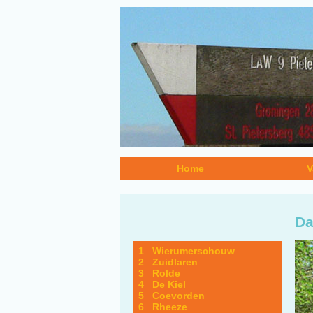
Home
V
Da
1 Wierumerschouw
2 Zuidlaren
3 Rolde
4 De Kiel
5 Coevorden
6 Rheeze