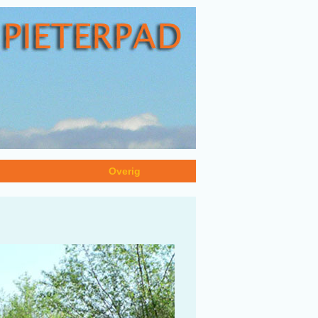
n
Overig