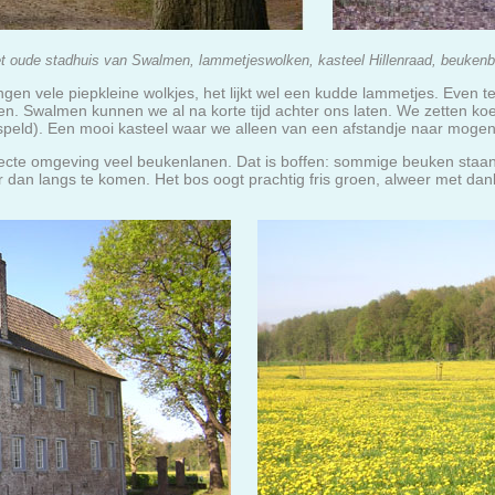
t oude stadhuis van Swalmen, lammetjeswolken, kasteel Hillenraad, beuken
ngen vele piepkleine wolkjes, het lijkt wel een kudde lammetjes. Even 
. Swalmen kunnen we al na korte tijd achter ons laten. We zetten koer
gespeld). Een mooi kasteel waar we alleen van een afstandje naar mogen
irecte omgeving veel beukenlanen. Dat is boffen: sommige beuken staan
 dan langs te komen. Het bos oogt prachtig fris groen, alweer met da