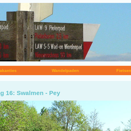
akanties
Wandelpaden
Fietse
g 16: Swalmen - Pey