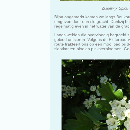
Zuidewijk Spick 
Bijna ongemerkt komen we langs Boukoul.
omgeven door een slotgracht. Dankzij het
regelmatig even in het water van de grac
Langs weiden die overvloedig begroeid 
gebied ontsieren. Volgens de Pieterpad-
route trakteert ons op een mooi pad bij d
slootkanten bloeien pinksterbloemen. Gee