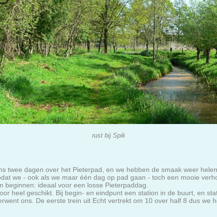
rust bij Spik
eens twee dagen over het Pieterpad, en we hebben de smaak weer hele
 zodat we - ook als we maar één dag op pad gaan - toch een mooie verho
n beginnen: ideaal voor een losse Pieterpaddag.
r heel geschikt. Bij begin- en eindpunt een station in de buurt, en stat
rwent ons. De eerste trein uit Echt vertrekt om 10 over half 8 dus we 