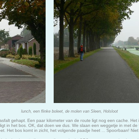
lunch, een flinke boleet, de molen van Sleen, Holsloot
sfalt gehapt. Een paar kilometer van de route ligt nog een cache. Het
s ligt in het bos. OK, dat doen we dus. We slaan een weggetje in met 
et. Het bos komt in zicht, het volgende paadje heet ... Spoorbaan! Niet 