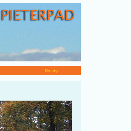
n
Overig