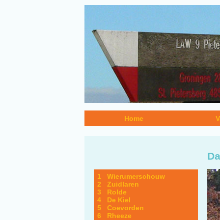
Home
V
Da
1 Wierumerschouw
2 Zuidlaren
3 Rolde
4 De Kiel
5 Coevorden
6 Rheeze