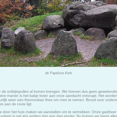
de Papeloze Kerk
r de ontbijtspullen al komen brengen. We hoeven dus geen gewetens
dere manier is het bakje boter aan onze aandacht ontsnapt. Het word
uurlijk weer een thermoskan thee om mee te nemen. Brood voor onderwe
es aan de route ligt.
e door het huis maken we aanstalten om te vertrekken. Onze gastheer is 
 volgen is net iets anders dan een dag eerder. Nu komen we langs alle