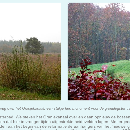
brug over het Oranjekanaal, een stukje hei, monument voor de grondlegster v
eterpad. We steken het Oranjekanaal over en gaan opnieuw de bossen 
ellen dat hier in vroeger tijden uitgestrekte heidevelden lagen. Met erg
elden aan het begin van de reformatie de aanhangers van het ‘nieuwe’ 