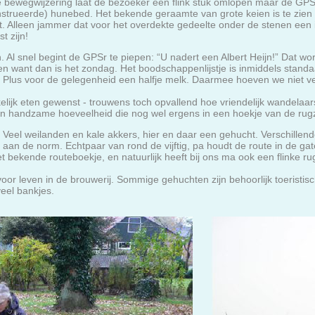
 bewegwijzering laat de bezoeker een flink stuk omlopen maar de GPSr 
nstrueerde) hunebed. Het bekende geraamte van grote keien is te zien
. Alleen jammer dat voor het overdekte gedeelte onder de stenen een i
t zijn!
Al snel begint de GPSr te piepen: “U nadert een Albert Heijn!” Dat wor
 want dan is het zondag. Het boodschappenlijstje is inmiddels standa
. Plus voor de gelegenheid een halfje melk. Daarmee hoeven we niet ve
elijk eten gewenst - trouwens toch opvallend hoe vriendelijk wandelaa
een handzame hoeveelheid die nog wel ergens in een hoekje van de rug
 Veel weilanden en kale akkers, hier en daar een gehucht. Verschillend
an de norm. Echtpaar van rond de vijftig, pa houdt de route in de gat
t bekende routeboekje, en natuurlijk heeft bij ons ma ook een flinke ru
voor leven in de brouwerij. Sommige gehuchten zijn behoorlijk toeristisc
eel bankjes.