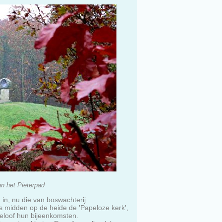
an het Pieterpad
in, nu die van boswachterij
ens midden op de heide de 'Papeloze kerk',
geloof hun bijeenkomsten.