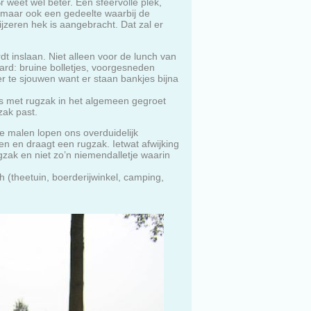
weet wel beter. Een sfeervolle plek,
 maar ook een gedeelte waarbij de
jzeren hek is aangebracht. Dat zal er
dt inslaan. Niet alleen voor de lunch van
ard: bruine bolletjes, voorgesneden
r te sjouwen want er staan bankjes bijna
rs met rugzak in het algemeen gegroet
zak past.
e malen lopen ons overduidelijk
en en draagt een rugzak. Ietwat afwijking
gzak en niet zo’n niemendalletje waarin
h (theetuin, boerderijwinkel, camping,