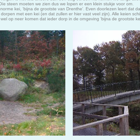
Díe steen moeten we zien dus we lopen er een klein stukje voor om.
rme kei, ‘bijna de grootste van Drenthe’. Even doorlezen leert dat dat
dorpen met een kei (en dat zullen er hier vast veel zijn). Alle keien s
er wel op neer komen dat ieder dorp in de omgeving ‘bijna de grootste ke