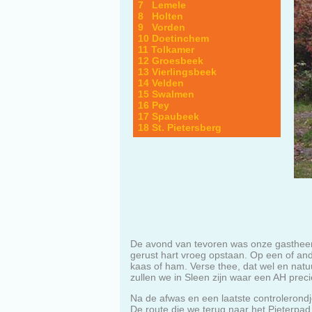
7 Lemele
8 Holten
9 Vorden
10 Doetinchem
11 Tolkamer
12 Groesbeek
13 Vierlingsbeek
14 Velden
15 Swalmen
16 Pey
17 Spaubeek
18 St. Pietersberg
De avond van tevoren was onze gasthee
gerust hart vroeg opstaan. Op een of an
kaas of ham. Verse thee, dat wel en nat
zullen we in Sleen zijn waar een AH preci
Na de afwas en een laatste controlerondj
De route die we terug naar het Pieterpad