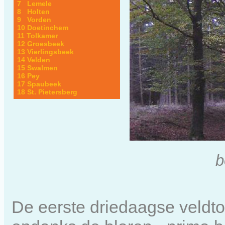
7 Lemele
8 Holten
9 Vorden
10 Doetinchem
11 Tolkamer
12 Groesbeek
13 Vierlingsbeek
14 Velden
15 Swalmen
16 Pey
17 Spaubeek
18 St. Pietersberg
b
De eerste driedaagse veldto