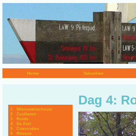
Home
Vakanties
Dag 4: Ro
1 Wierumerschouw
2 Zuidlaren
3 Rolde
4 De Kiel
5 Coevorden
6 Rheeze