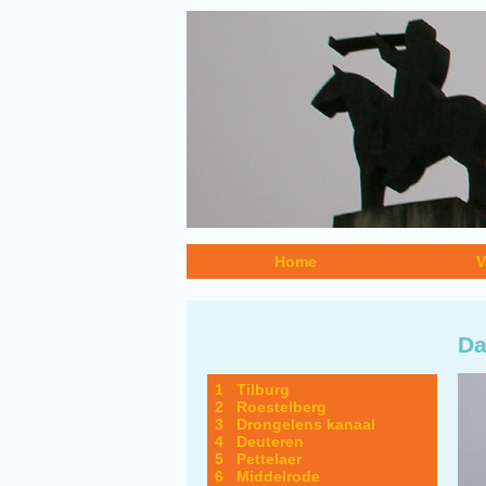
Home
V
Da
1 Tilburg
2 Roestelberg
3 Drongelens kanaal
4 Deuteren
5 Pettelaer
6 Middelrode