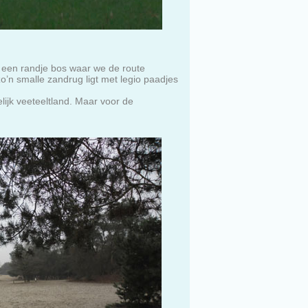
 een randje bos waar we de route
o’n smalle zandrug ligt met legio paadjes
lijk veeteeltland. Maar voor de