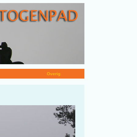
n
Overig