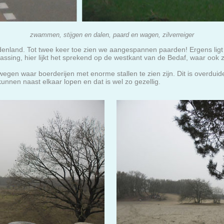
zwammen, stijgen en dalen, paard en wagen, zilverreiger
enland. Tot twee keer toe zien we aangespannen paarden! Ergens ligt
ssing, hier lijkt het sprekend op de westkant van de Bedaf, waar ook z
egen waar boerderijen met enorme stallen te zien zijn. Dit is overduide
unnen naast elkaar lopen en dat is wel zo gezellig.