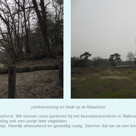
zandverstuiving en heide op de Maashorst
ashorst. We kunnen mooi parkeren bij het bezoekerscentrum in Slabro
ag ook een uurtje later uitgelaten.
inkje. Heerlijk afwisselend en geweldig rustig. Jammer dat we na een ko