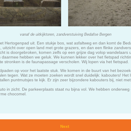
vanaf de uitkijktoren, zandverstuiving Bedafse Bergen
Hertogenpad uit. Een stukje bos, wat asfaltweg en dan komt de Bedaf 
 uitzicht over open land met grote grazers, en dan een flinke zandvers
ht is doorgebroken, komen zelfs op een grijze dag volop wandelaars ui
n en daarmee hebben we geluk. We kunnen lekker over het fietspad rich
te stronken is de faunapassage verscholen. Wij lopen via het fietspad.
paden op voor het laatste stuk. We komen in de buurt van het bezoe
n tegen. Wat ze moeten zoeken wordt snel duidelijk: kabouters! Het l
tallen puntmutsjes te kijk. Er zijn zeer bijzondere kabouters bij, niet m
to in zicht. De parkeerplaats staat nu bijna vol. We hebben onderweg 
arme chocomel.
Next