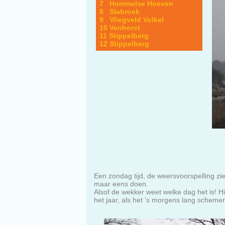
7 Hommelse Hoeven
8 Slabroek
9 Vliegveld Volkel
10 Venhorst
11 Stippelberg
12 Stippelberg
Een zondag tijd, de weersvoorspelling zi
maar eens doen.
Alsof de wekker weet welke dag het is! Hij
het jaar, als het ’s morgens lang schemer