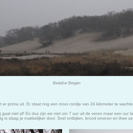
Bedafse Bergen
et er prima uit. Er staat nog een mooi rondje van 24 kilometer te wac
 gaat niet af! En dus zijn we niet om 7 uur uit de veren maar een uur la
ig is slaap je makkelijker door. Snel ontbijten, brood smeren en thee 