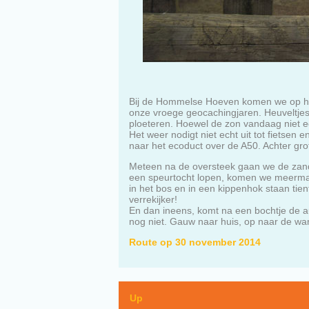
Bij de Hommelse Hoeven komen we op het 
onze vroege geocachingjaren. Heuveltjes,
ploeteren. Hoewel de zon vandaag niet ec
Het weer nodigt niet echt uit tot fietse
naar het ecoduct over de A50. Achter gro
Meteen na de oversteek gaan we de zand
een speurtocht lopen, komen we meermale
in het bos en in een kippenhok staan tien
verrekijker!
En dan ineens, komt na een bochtje de au
nog niet. Gauw naar huis, op naar de w
Route op 30 november 2014
Up