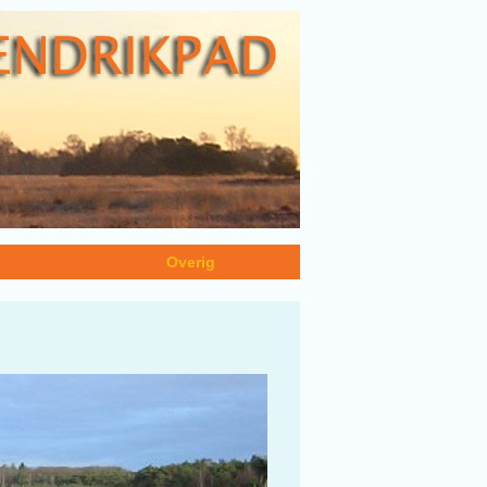
n
Overig