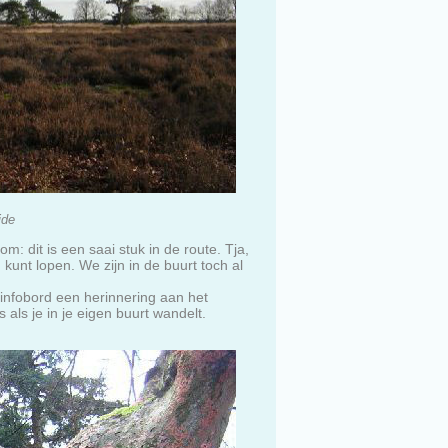
ide
: dit is een saai stuk in de route. Tja,
kunt lopen. We zijn in de buurt toch al
t infobord een herinnering aan het
 als je in je eigen buurt wandelt.