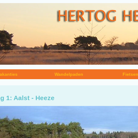
akanties
Wandelpaden
Fietse
g 1: Aalst - Heeze