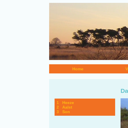
Home
V
Da
1 Heeze
2 Aalst
3 Son