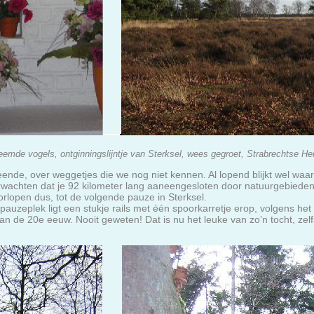
eemde vogels, ontginningslijntje van Sterksel, wees gegroet, Strabrechtse He
de, over weggetjes die we nog niet kennen. Al lopend blijkt wel waarom
erwachten dat je 92 kilometer lang aaneengesloten door natuurgebieden 
rlopen dus, tot de volgende pauze in Sterksel.
 pauzeplek ligt een stukje rails met één spoorkarretje erop, volgens he
 van de 20e eeuw. Nooit geweten! Dat is nu het leuke van zo’n tocht, zelfs