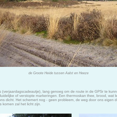
de Groote Heide tussen Aalst en Heeze
s (verjaardagscadeautje), lang genoeg om de route in de GPSr te kunne
delijke of verstopte markeringen. Een thermoskan thee, brood, wat l
ons dicht. Het schemert nog - geen probleem, de weg door ons eigen 
 komen zal het licht zijn.